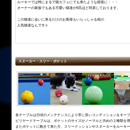
ルーキーでは時にまるで猫カフェにでも来たような錯覚に・・・
オーナーの家族でもある可愛い猫達が6匹ほど同居しております。
この猫達に会いに来るだけのお客様もいらっしゃる程の
人気猫達なんです♬
スヌーカー・スリー・ポケット
各テーブルは日頃のメンテナンスにより常に良いコンディションをキー
ビリヤードテーブルは、ポケットのサイズがノーマルと渋めの２種類を
またポケットに飽きて来た方、スリークッションやスヌーカーをルーキ